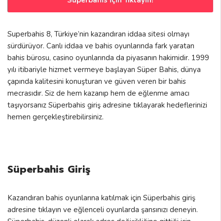
Superbahis 8, Türkiye’nin kazandıran iddaa sitesi olmayı
sürdürüyor. Canlı iddaa ve bahis oyunlarında fark yaratan
bahis bürosu, casino oyunlarında da piyasanın hakimidir. 1999
yılı itibariyle hizmet vermeye başlayan Süper Bahis, dünya
çapında kalitesini konuşturan ve güven veren bir bahis
mecrasıdır. Siz de hem kazanıp hem de eğlenme amacı
taşıyorsanız Süperbahis giriş adresine tıklayarak hedeflerinizi
hemen gerçekleştirebilirsiniz.
Süperbahis Giriş
Kazandıran bahis oyunlarına katılmak için Süperbahis giriş
adresine tıklayın ve eğlenceli oyunlarda şansınızı deneyin.