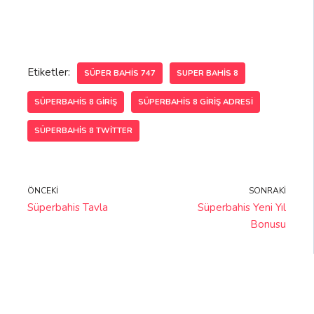
Etiketler:
SÜPER BAHIS 747
SUPER BAHIS 8
SÜPERBAHIS 8 GIRIŞ
SÜPERBAHIS 8 GIRIŞ ADRESI
SÜPERBAHIS 8 TWITTER
ÖNCEKI
SONRAKI
Süperbahis Tavla
Süperbahis Yeni Yıl
Bonusu