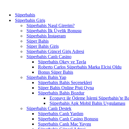
Süperbahis
Süperbahis Giriş
Süperbahis Nasıl Girerim?
Süperbahis İlk Üyelik Bonusu
Süperbahis İnstagram
Süper Bahis
Süper Bahis Giriş
Süperbahis Güncel Giriş Adresi
Süperbahis Canlı Casino
Süperbahis Okey ve Tavla
Roberto Carlos Süperbahis Marka Elçisi Oldu
Bonus Süper Bahis
Süperbahis Bahis Yap
Süperbahis Bahis Seçenekleri
Süper Bahis Online Pişti Oyna
Süperbahis Bahis Bozdur
Ecopayz ile Ödeme İşlemi Süperbahis’te Ba
Süperbahis Apk Mobil Bahis Uygulaması
Süperbahis Canlı Destek
Süperbahis Canlı Yardım
Süperbahis Canlı Casino Bonusu
Superbahis Canlı Maç Yayını