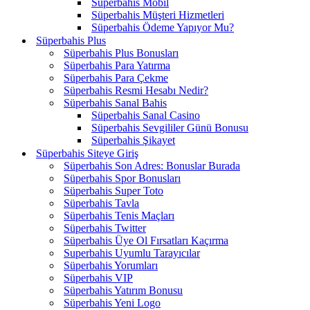
Süperbahis Mobil
Süperbahis Müşteri Hizmetleri
Süperbahis Ödeme Yapıyor Mu?
Süperbahis Plus
Süperbahis Plus Bonusları
Süperbahis Para Yatırma
Süperbahis Para Çekme
Süperbahis Resmi Hesabı Nedir?
Süperbahis Sanal Bahis
Süperbahis Sanal Casino
Süperbahis Sevgililer Günü Bonusu
Süperbahis Şikayet
Süperbahis Siteye Giriş
Süperbahis Son Adres: Bonuslar Burada
Süperbahis Spor Bonusları
Süperbahis Super Toto
Süperbahis Tavla
Süperbahis Tenis Maçları
Süperbahis Twitter
Süperbahis Üye Ol Fırsatları Kaçırma
Superbahis Uyumlu Tarayıcılar
Süperbahis Yorumları
Süperbahis VIP
Süperbahis Yatırım Bonusu
Süperbahis Yeni Logo