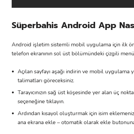
Süperbahis Android App Nasıl 
Android işletim sistemli mobil uygulama için ilk 
telefon ekranının sol üst bölümündeki çizgili menüy
Açılan sayfayı aşağı indirin ve mobil uygulama 
talimatları göreceksiniz.
Tarayıcınızın sağ üst köşesinde yer alan üç nok
seçeneğine tıklayın.
Ardından kısayol oluşturmak için isim eklemeniz 
ana ekrana ekle – otomatik olarak ekle butonuna 