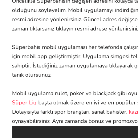
Öncelikle Süperbahis’in değişen adresini kolayca ta
olduğunu söyleyelim. Mobil uygulamayı indirdiğini
resmi adresine yönlenirsiniz. Güncel adres değiş
zaman tıklarsanız tıklayın resmi adrese yönlenirsini
Süperbahis mobil uygulaması her telefonda çalışır.
için mobil app geliştirmiştir. Uygulama simgesi tel
sahiptir. İstediğiniz zaman uygulamaya tıklayarak
tanık olursunuz.
Mobil uygulama rulet, poker ve blackjack gibi oyun
Süper Lig
başta olmak üzere en iyi ve en popüler sp
Dolayısıyla farklı spor branşları, sanal bahisler,
kaz
oynayabilirsiniz. Aynı zamanda bonus ve promosyonl