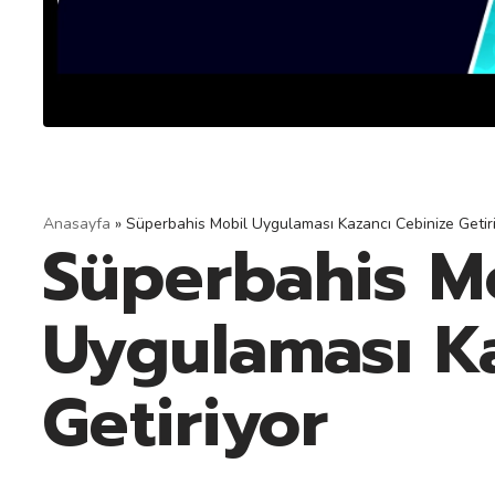
Anasayfa
»
Süperbahis Mobil Uygulaması Kazancı Cebinize Getir
Süperbahis M
Uygulaması K
Getiriyor