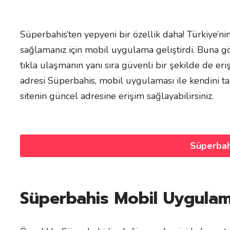
Süperbahis’ten yepyeni bir özellik daha! Türkiye’nin
sağlamanız için mobil uygulama geliştirdi. Buna gör
tıkla ulaşmanın yanı sıra güvenli bir şekilde de eriş
adresi Süperbahis, mobil uygulaması ile kendini tam
sitenin güncel adresine erişim sağlayabilirsiniz.
Süperbahi
Süperbahis Mobil Uygula