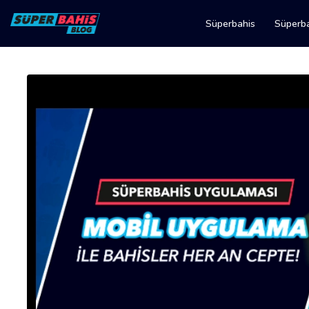
Süperbahis
Süperba
İçeriğe
geç