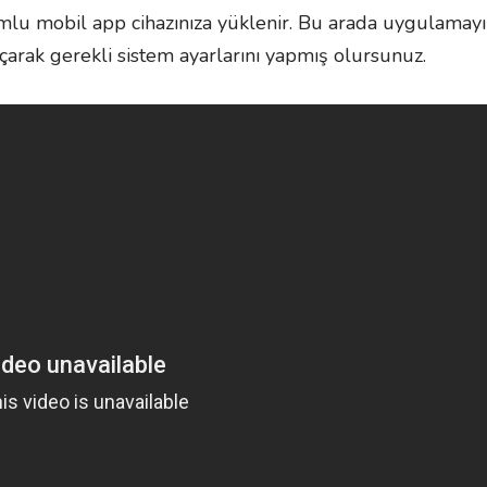
mlu mobil app cihazınıza yüklenir. Bu arada uygulamayı
rak gerekli sistem ayarlarını yapmış olursunuz.