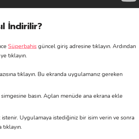
İndirilir?
önce
Süperbahis
güncel giriş adresine tıklayın. Ardından
e tıklayın.
yazısına tıklayın. Bu ekranda uygulamanız gereken
ta simgesine basın. Açılan menüde ana ekrana ekle
istenir. Uygulamaya istediğiniz bir isim verin ve sonra
tıklayın.