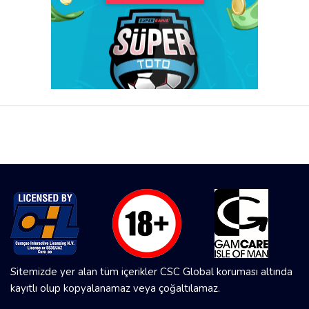
Sitemizde yer alan tüm içerikler CSC Global koruması altında
kayıtlı olup kopyalanamaz veya çoğaltılamaz.