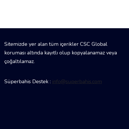
Sitemizde yer alan tüm içerikler CSC Global
koruması altında kayıtlı olup kopyalanamaz veya
çoğaltılamaz.
Süperbahis Destek :
info@superbahis.com