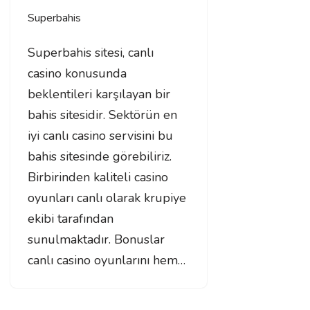
Superbahis
Superbahis sitesi, canlı
casino konusunda
beklentileri karşılayan bir
bahis sitesidir. Sektörün en
iyi canlı casino servisini bu
bahis sitesinde görebiliriz.
Birbirinden kaliteli casino
oyunları canlı olarak krupiye
ekibi tarafından
sunulmaktadır. Bonuslar
canlı casino oyunlarını hem…