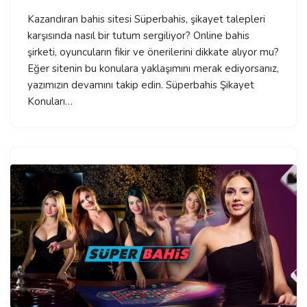
Kazandıran bahis sitesi Süperbahis, şikayet talepleri
karşısında nasıl bir tutum sergiliyor? Online bahis
şirketi, oyuncuların fikir ve önerilerini dikkate alıyor mu?
Eğer sitenin bu konulara yaklaşımını merak ediyorsanız,
yazımızın devamını takip edin. Süperbahis Şikayet
Konuları…