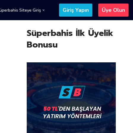
Giriş Yapın
Üye Olun
üperbahis Siteye Giriş
Süperbahis İlk Üyelik
Bonusu