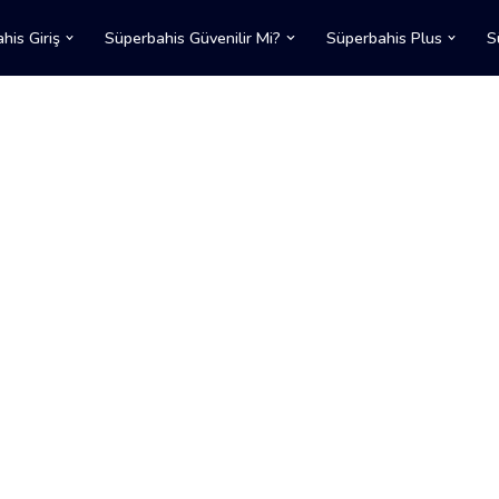
his Giriş
Süperbahis Güvenilir Mi?
Süperbahis Plus
S