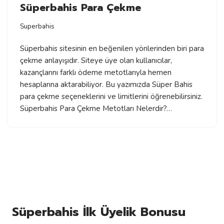
Süperbahis Para Çekme
Superbahis
Süperbahis sitesinin en beğenilen yönlerinden biri para
çekme anlayışıdır. Siteye üye olan kullanıcılar,
kazançlarını farklı ödeme metotlarıyla hemen
hesaplarına aktarabiliyor. Bu yazımızda Süper Bahis
para çekme seçeneklerini ve limitlerini öğrenebilirsiniz.
Süperbahis Para Çekme Metotları Nelerdir?…
Süperbahis İlk Üyelik Bonusu