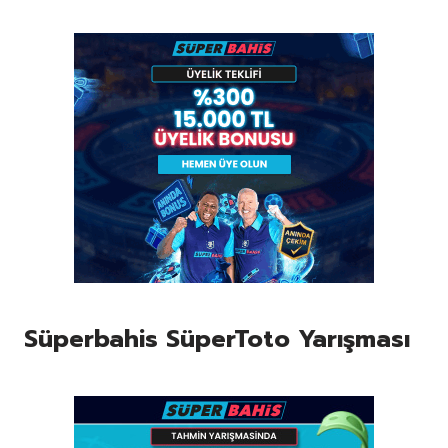
Süperbahis SüperToto Yarışması