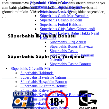
Süperbahis Güncel Adresi
sitesi tanımlaması yapabiliriz. En iyi yasal bahis siteleri arasında yer
Süperbahis Canlı Bahis Bonusları
alan bahis platformunda birbirinden kapsamlı oyun servislerini
Süperbahis Canlı TV
görmek mümkün. Yüksek bahis oranları ve geniş iddaa seçenekleri,
Süperbahis Canlı Maç Yayınları
Süperbahis
…
Süperbahis Casino Holdem
Canlı
Superbahis Futbol Bahisleri
TV
Superbahis Giriş Adres Güncellendi
Süperbahis Bedava Bahis Hakkı Nasıl
Süperbahis İlk Üyelik Bonusu
Kullanılır?
Süperbahis Giriş Adresi
Süperbahis Bonus Kılavuzu
Süperbahis Casino
Süperbahis SüperToto Yarışması
Süperbahis Casino Bonusları
Nelerdir?
Süperbahis Casino Bonusu
Süperbahis Güvenilir Mi?
Superbahis Hakkında
Süperbahis Havale ile Yatırım
Süperbahis Hoşgeldin Bonusu
Süperbahis İlk Yatırım Bonusu
Süperbahis Kahve Oyunları
Süperbahis Kaybeden Herkese Bonus Veriyor
Süperbahis Kayıt
Süperbahis Kayıt Ol
Süperbahis Kayıp Bonusu