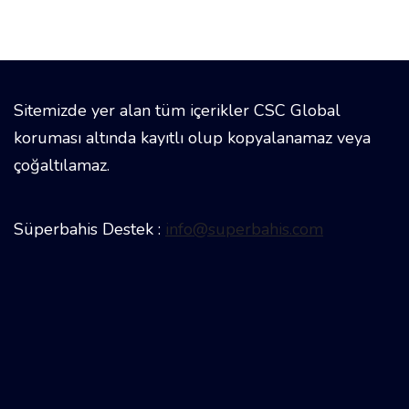
Sitemizde yer alan tüm içerikler CSC Global
koruması altında kayıtlı olup kopyalanamaz veya
çoğaltılamaz.
Süperbahis Destek :
info@superbahis.com