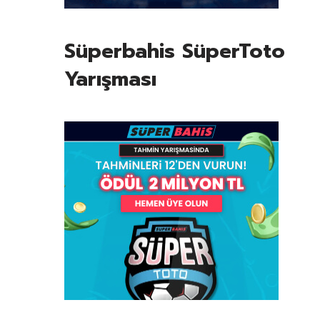
Süperbahis SüperToto
Yarışması