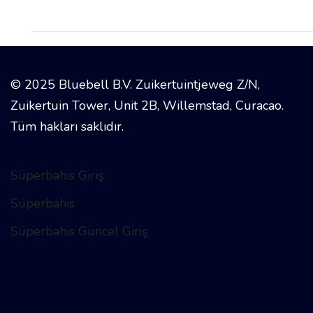
© 2025 Bluebell B.V. Zuikertuintjeweg Z/N,
Zuikertuin Tower, Unit 2B, Willemstad, Curacao.
Tüm hakları saklıdır.
Süperbahis Giriş
Süperbahis
Süperbahis Güncel Giriş