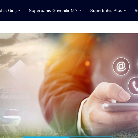
his Giriş
Süperbahis Güvenilir Mi?
Süperbahis Plus
S