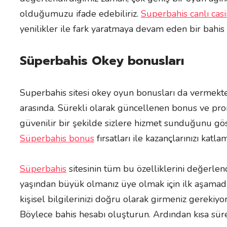
olduğumuzu ifade edebiliriz.
Superbahis canlı cas
yenilikler ile fark yaratmaya devam eden bir bahis ş
Süperbahis Okey bonusları
Superbahis sitesi okey oyun bonusları da vermekt
arasında. Sürekli olarak güncellenen bonus ve prom
güvenilir bir şekilde sizlere hizmet sunduğunu gös
Süperbahis bonus
fırsatları ile kazançlarınızı katl
Süperbahis
sitesinin tüm bu özelliklerini değerlen
yaşından büyük olmanız üye olmak için ilk aşamadır
kişisel bilgilerinizi doğru olarak girmeniz gerekiyor
Böylece bahis hesabı oluşturun. Ardından kısa süre