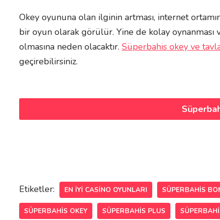
Okey oyununa olan ilginin artması, internet ortamın
bir oyun olarak görülür. Yine de kolay oynanması v
olmasına neden olacaktır.
Süperbahis okey ve tavl
geçirebilirsiniz.
Süperbahi
Etiketler:
EN IYI CASINO OYUNLARI
SÜPERBAHIS BO
SÜPERBAHIS OKEY
SÜPERBAHIS PLUS
SÜPERBAHI