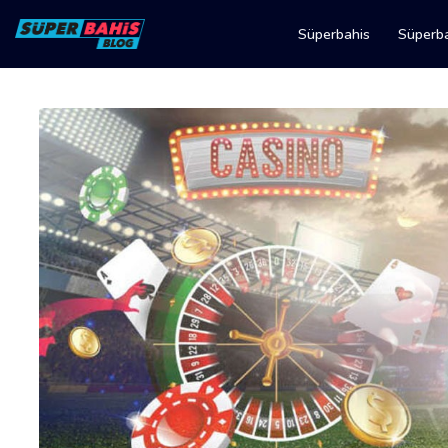
Süperbahis
Süperba
İçeriğe
geç