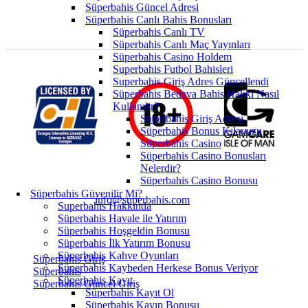
Süperbahis Güncel Adresi
Süperbahis Canlı Bahis Bonusları
Süperbahis Canlı TV
Süperbahis Canlı Maç Yayınları
Süperbahis Casino Holdem
Superbahis Futbol Bahisleri
Superbahis Giriş Adres Güncellendi
Süperbahis Bedava Bahis Hakkı Nasıl
Kullanılır?
Süperbahis Giriş Adresi
Süperbahis Bonus Kılavuzu
Süperbahis Casino
Süperbahis Casino Bonusları
Sitemizde yer alan tüm içerikler CSC Global koruması altında kayıtlı
Nelerdir?
olup kopyalanamaz veya çoğaltılamaz.
Süperbahis Casino Bonusu
Süperbahis Güvenilir Mi?
Süperbahis Destek :
info@superbahis.com
Superbahis Hakkında
Süperbahis Havale ile Yatırım
© 2025 Bluebell B.V. Zuikertuintjeweg Z/N, Zuikertuin Tower,
Süperbahis Hoşgeldin Bonusu
Unit 2B, Willemstad, Curacao. Tüm hakları saklıdır.
Süperbahis İlk Yatırım Bonusu
Süperbahis Kahve Oyunları
Süperbahis Giriş
Süperbahis Kaybeden Herkese Bonus Veriyor
Süperbahis
Süperbahis Kayıt
Süperbahis Güncel Giriş
Süperbahis Kayıt Ol
Süperbahis Kayıp Bonusu