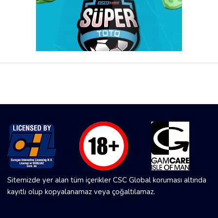
Sitemizde yer alan tüm içerikler CSC Global koruması altında
kayıtlı olup kopyalanamaz veya çoğaltılamaz.