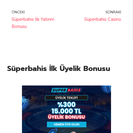
ÖNCEKI
SONRAKI
Süperbahis İlk Yatırım
Süperbahis Casino
Bonusu
Süperbahis İlk Üyelik Bonusu