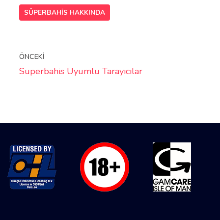
SÜPERBAHIS HAKKINDA
ÖNCEKI
Superbahis Uyumlu Tarayıcılar