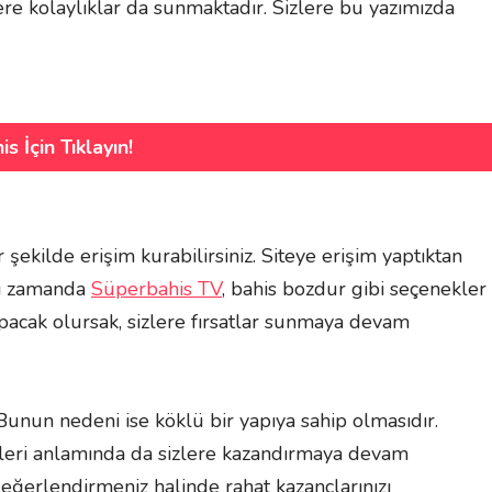
ere kolaylıklar da sunmaktadır. Sizlere bu yazımızda
s İçin Tıklayın!
r şekilde erişim kurabilirsiniz. Siteye erişim yaptıktan
nı zamanda
Süperbahis TV
, bahis bozdur gibi seçenekler
acak olursak, sizlere fırsatlar sunmaya devam
 Bunun nedeni ise köklü bir yapıya sahip olmasıdır.
sleri anlamında da sizlere kazandırmaya devam
 değerlendirmeniz halinde rahat kazançlarınızı