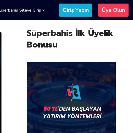
Giriş Yapın
Üye Olun
üperbahis Siteye Giriş
Süperbahis İlk Üyelik
Bonusu