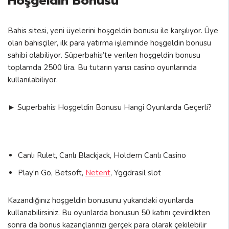
Hoşgeldin Bonusu
Bahis sitesi, yeni üyelerini hoşgeldin bonusu ile karşılıyor. Üye
olan bahisçiler, ilk para yatırma işleminde hoşgeldin bonusu
sahibi olabiliyor. Süperbahis’te verilen hoşgeldin bonusu
toplamda 2500 lira. Bu tutarın yarısı casino oyunlarında
kullanılabiliyor.
► Superbahis Hoşgeldin Bonusu Hangi Oyunlarda Geçerli?
Canlı Rulet, Canlı Blackjack, Holdem Canlı Casino
Play’n Go, Betsoft,
Netent
, Yggdrasil slot
Kazandığınız hoşgeldin bonusunu yukarıdaki oyunlarda
kullanabilirsiniz. Bu oyunlarda bonusun 50 katını çevirdikten
sonra da bonus kazançlarınızı gerçek para olarak çekilebilir