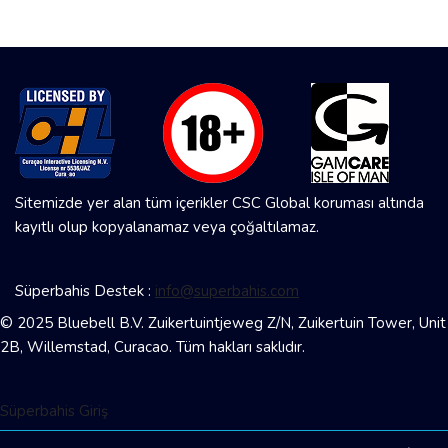
Sitemizde yer alan tüm içerikler CSC Global koruması altında
kayıtlı olup kopyalanamaz veya çoğaltılamaz.
Süperbahis Destek :
info@superbahis.com
© 2025 Bluebell B.V. Zuikertuintjeweg Z/N, Zuikertuin Tower, Unit
2B, Willemstad, Curacao. Tüm hakları saklıdır.
Süperbahis Giriş
Süperbahis