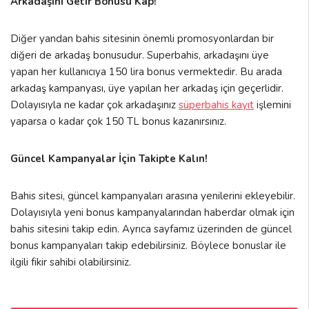
Arkadaşını Getir Bonusu Kap!
Diğer yandan bahis sitesinin önemli promosyonlardan bir
diğeri de arkadaş bonusudur. Superbahis, arkadaşını üye
yapan her kullanıcıya 150 lira bonus vermektedir. Bu arada
arkadaş kampanyası, üye yapılan her arkadaş için geçerlidir.
Dolayısıyla ne kadar çok arkadaşınız
süperbahis kayıt
işlemini
yaparsa o kadar çok 150 TL bonus kazanırsınız.
Güncel Kampanyalar İçin Takipte Kalın!
Bahis sitesi, güncel kampanyaları arasına yenilerini ekleyebilir.
Dolayısıyla yeni bonus kampanyalarından haberdar olmak için
bahis sitesini takip edin. Ayrıca sayfamız üzerinden de güncel
bonus kampanyaları takip edebilirsiniz. Böylece bonuslar ile
ilgili fikir sahibi olabilirsiniz.