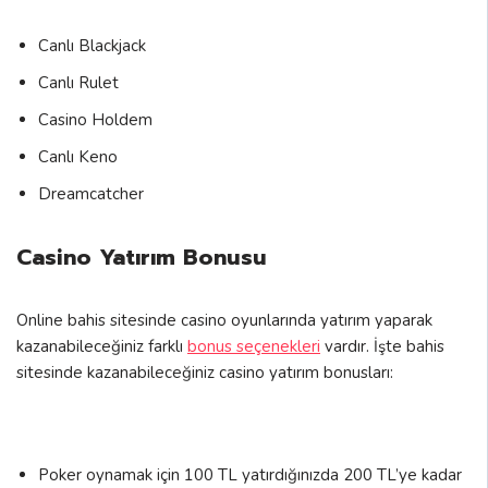
Canlı Blackjack
Canlı Rulet
Casino Holdem
Canlı Keno
Dreamcatcher
Casino Yatırım Bonusu
Online bahis sitesinde casino oyunlarında yatırım yaparak
kazanabileceğiniz farklı
bonus seçenekleri
vardır. İşte bahis
sitesinde kazanabileceğiniz casino yatırım bonusları:
Poker oynamak için 100 TL yatırdığınızda 200 TL’ye kadar