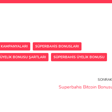
 KAMPANYALARI
SÜPERBAHIS BONUSLARI
 ÜYELIK BONUSU ŞARTLARI
SÜPERBAHIS ÜYELIK BONUSU
SONRAK
Superbahis Bitcoin Bonus