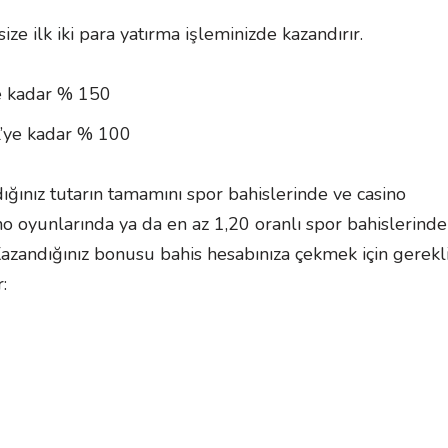
ize ilk iki para yatırma işleminizde kazandırır.
ye kadar % 150
L’ye kadar % 100
dığınız tutarın tamamını spor bahislerinde ve casino
o oyunlarında ya da en az 1,20 oranlı spor bahislerinde
Kazandığınız bonusu bahis hesabınıza çekmek için gerekl
: