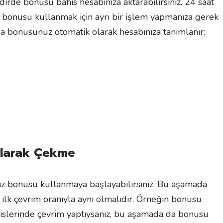
kdirde bonusu bahis hesabınıza aktarabilirsiniz. 24 saat
e bonusu kullanmak için ayrı bir işlem yapmanıza gerek
zda bonusunuz otomatik olarak hesabınıza tanımlanır:
Olarak Çekme
nız bonusu kullanmaya başlayabilirsiniz. Bu aşamada
lk çevrim oranıyla aynı olmalıdır. Örneğin bonusu
islerinde çevrim yaptıysanız, bu aşamada da bonusu