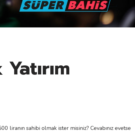
 Yatırım
00 liranın sahibi olmak ister misiniz? Cevabınız evetse