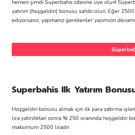
hemen şimdi Superbahis sitesine üye olun! Süperbah
yatırım (hoşgeldin) bonusu sahibi olun. Eğer 2500 
ediyorsanız, yapmanız gerekenler yazımızın devam
Süperbahi
Superbahis Ilk Yatırım Bonusu
Hoşgeldin bonusu almak için ilk para yatırma işle
lira yatırdıktan sonra % 250 oranında hoşgeldin bon
maksimum 2500 liradır.