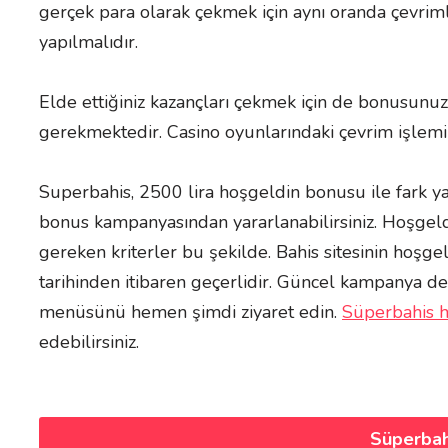
gerçek para olarak çekmek için aynı oranda çevriml
yapılmalıdır.
Elde ettiğiniz kazançları çekmek için de bonusunuz
gerekmektedir. Casino oyunlarındaki çevrim işlemin
Superbahis, 2500 lira hoşgeldin bonusu ile fark ya
bonus kampanyasından yararlanabilirsiniz. Hoşgel
gereken kriterler bu şekilde. Bahis sitesinin hoş
tarihinden itibaren geçerlidir. Güncel kampanya deği
menüsünü hemen şimdi ziyaret edin.
Süperbahis 
edebilirsiniz.
Süperbahi