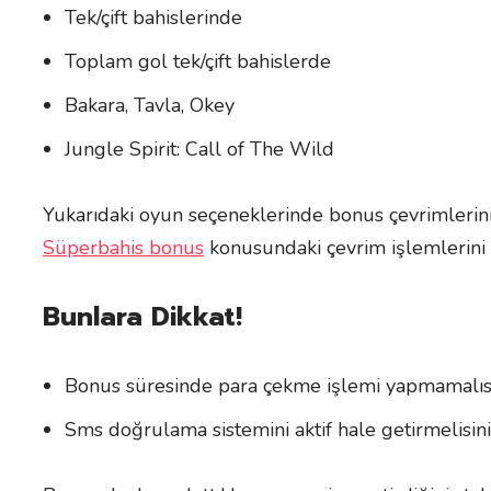
Tek/çift bahislerinde
Toplam gol tek/çift bahislerde
Bakara, Tavla, Okey
Jungle Spirit: Call of The Wild
Yukarıdaki oyun seçeneklerinde bonus çevrimlerin
Süperbahis bonus
konusundaki çevrim işlemlerini 
Bunlara Dikkat!
Bonus süresinde para çekme işlemi yapmamalısı
Sms doğrulama sistemini aktif hale getirmelisini