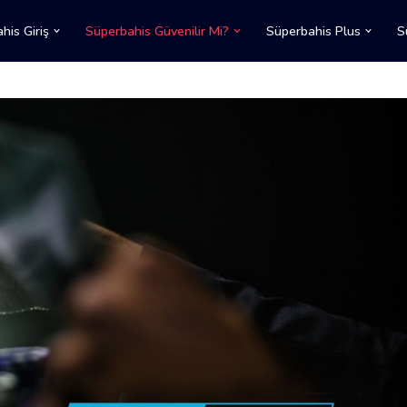
his Giriş
Süperbahis Güvenilir Mi?
Süperbahis Plus
S