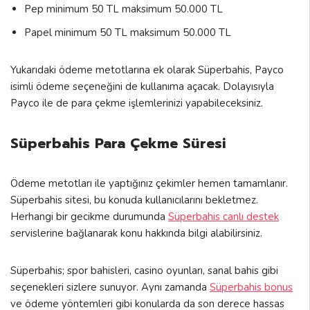
Pep minimum 50 TL maksimum 50.000 TL
Papel minimum 50 TL maksimum 50.000 TL
Yukarıdaki ödeme metotlarına ek olarak Süperbahis, Payco
isimli ödeme seçeneğini de kullanıma açacak. Dolayısıyla
Payco ile de para çekme işlemlerinizi yapabileceksiniz.
Süperbahis Para Çekme Süresi
Ödeme metotları ile yaptığınız çekimler hemen tamamlanır.
Süperbahis sitesi, bu konuda kullanıcılarını bekletmez.
Herhangi bir gecikme durumunda
Süperbahis canlı destek
servislerine bağlanarak konu hakkında bilgi alabilirsiniz.
Süperbahis; spor bahisleri, casino oyunları, sanal bahis gibi
seçenekleri sizlere sunuyor. Aynı zamanda
Süperbahis bonus
ve ödeme yöntemleri gibi konularda da son derece hassas