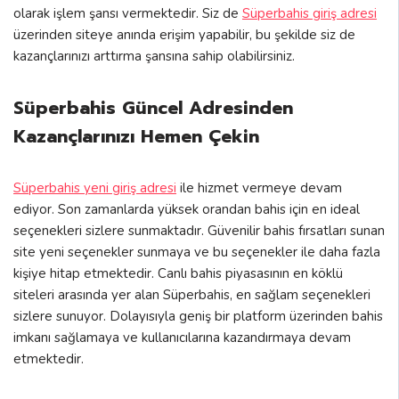
olarak işlem şansı vermektedir. Siz de
Süperbahis giriş adresi
üzerinden siteye anında erişim yapabilir, bu şekilde siz de
kazançlarınızı arttırma şansına sahip olabilirsiniz.
Süperbahis Güncel Adresinden
Kazançlarınızı Hemen Çekin
Süperbahis yeni giriş adresi
ile hizmet vermeye devam
ediyor. Son zamanlarda yüksek orandan bahis için en ideal
seçenekleri sizlere sunmaktadır. Güvenilir bahis fırsatları sunan
site yeni seçenekler sunmaya ve bu seçenekler ile daha fazla
kişiye hitap etmektedir. Canlı bahis piyasasının en köklü
siteleri arasında yer alan Süperbahis, en sağlam seçenekleri
sizlere sunuyor. Dolayısıyla geniş bir platform üzerinden bahis
imkanı sağlamaya ve kullanıcılarına kazandırmaya devam
etmektedir.