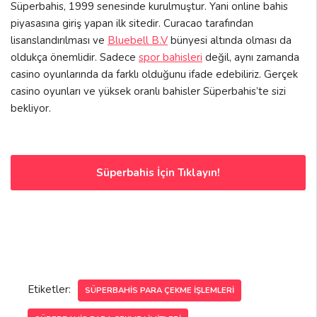
Süperbahis, 1999 senesinde kurulmuştur. Yani online bahis
piyasasına giriş yapan ilk sitedir. Curacao tarafından
lisanslandırılması ve
Bluebell B.V
bünyesi altında olması da
oldukça önemlidir. Sadece
spor bahisleri
değil, aynı zamanda
casino oyunlarında da farklı olduğunu ifade edebiliriz. Gerçek
casino oyunları ve yüksek oranlı bahisler Süperbahis’te sizi
bekliyor.
Süperbahis İçin Tıklayın!
Etiketler:
SÜPERBAHIS PARA ÇEKME IŞLEMLERI