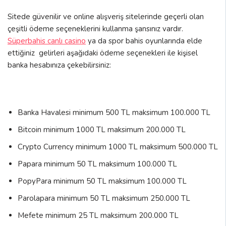
Sitede güvenilir ve online alışveriş sitelerinde geçerli olan
çeşitli ödeme seçeneklerini kullanma şansınız vardır.
Süperbahis canlı casino
ya da spor bahis oyunlarında elde
ettiğiniz gelirleri aşağıdaki ödeme seçenekleri ile kişisel
banka hesabınıza çekebilirsiniz:
Banka Havalesi minimum 500 TL maksimum 100.000 TL
Bitcoin minimum 1000 TL maksimum 200.000 TL
Crypto Currency minimum 1000 TL maksimum 500.000 TL
Papara minimum 50 TL maksimum 100.000 TL
PopyPara minimum 50 TL maksimum 100.000 TL
Parolapara minimum 50 TL maksimum 250.000 TL
Mefete minimum 25 TL maksimum 200.000 TL