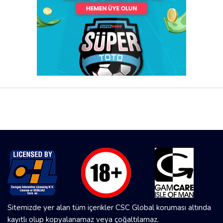
Sitemizde yer alan tüm içerikler CSC Global koruması altında
kayıtlı olup kopyalanamaz veya çoğaltılamaz.