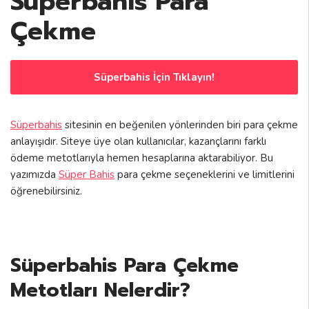
Süperbahis Para
Çekme
Süperbahis İçin Tıklayın!
Süperbahis
sitesinin en beğenilen yönlerinden biri para çekme
anlayışıdır. Siteye üye olan kullanıcılar, kazançlarını farklı
ödeme metotlarıyla hemen hesaplarına aktarabiliyor. Bu
yazımızda
Süper Bahis
para çekme seçeneklerini ve limitlerini
öğrenebilirsiniz.
Süperbahis Para Çekme
Metotları Nelerdir?