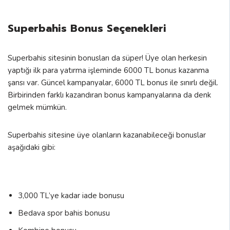
Superbahis Bonus Seçenekleri
Superbahis sitesinin bonusları da süper! Üye olan herkesin
yaptığı ilk para yatırma işleminde 6000 TL bonus kazanma
şansı var. Güncel kampanyalar, 6000 TL bonus ile sınırlı değil.
Birbirinden farklı kazandıran bonus kampanyalarına da denk
gelmek mümkün.
Superbahis sitesine üye olanların kazanabileceği bonuslar
aşağıdaki gibi:
3,000 TL’ye kadar iade bonusu
Bedava spor bahis bonusu