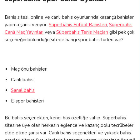
Bahis sitesi, online ve canlı bahis oyunlarında kazançlı bahisler
yapma şansı veriyor.
Süperbahis Futbol Bahisleri
,
Süperbahis
Canlı Maç Yayınları
veya
Süperbahis Tenis Maçları
gibi pek çok
seçeneğin bulunduğu sitede hangi spor bahis türleri var?
Maç önü bahisleri
Canlı bahis
Sanal bahis
E-spor bahisleri
Bu bahis seçenekleri, kendi has özelliğe sahip. Superbahis
sitesine üye olan herkesin eğlence ve kazanç dolu tecrübeler
elde etme şansı var. Canlı bahis seçenekleri ve yüksek bahis