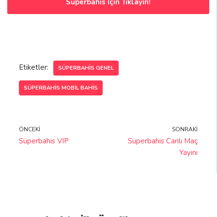
Süperbahis İçin Tıklayın!
Etiketler:
SÜPERBAHIS GENEL
SÜPERBAHIS MOBIL BAHIS
ÖNCEKI
SONRAKI
Süperbahis VIP
Superbahis Canlı Maç
Yayını