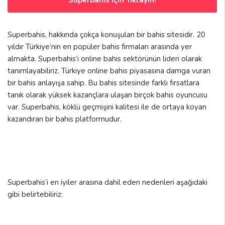
Superbahis, hakkında çokça konuşulan bir bahis sitesidir. 20
yıldır Türkiye’nin en popüler bahis firmaları arasında yer
almakta. Superbahis’i online bahis sektörünün lideri olarak
tanımlayabiliriz. Türkiye online bahis piyasasına damga vuran
bir bahis anlayışa sahip. Bu bahis sitesinde farklı fırsatlara
tanık olarak yüksek kazançlara ulaşan birçok bahis oyuncusu
var. Superbahis, köklü geçmişini kalitesi ile de ortaya koyan
kazandıran bir bahis platformudur.
Superbahis’i en iyiler arasına dahil eden nedenleri aşağıdaki
gibi belirtebiliriz: