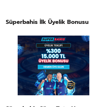
Süperbahis İlk Üyelik Bonusu