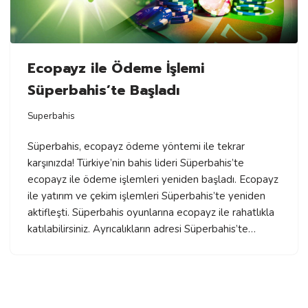
Ecopayz ile Ödeme İşlemi
Süperbahis’te Başladı
Superbahis
Süperbahis, ecopayz ödeme yöntemi ile tekrar
karşınızda! Türkiye’nin bahis lideri Süperbahis’te
ecopayz ile ödeme işlemleri yeniden başladı. Ecopayz
ile yatırım ve çekim işlemleri Süperbahis’te yeniden
aktifleşti. Süperbahis oyunlarına ecopayz ile rahatlıkla
katılabilirsiniz. Ayrıcalıkların adresi Süperbahis’te…