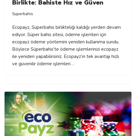
Birlikte: Bahiste Hız ve Güven
Superbahis
Ecopayz, Süperbahis birlikteliği kaldığı yerden devam
ediyor. Süper bahis sitesi, ödeme işlemleri için
ecopayz ödeme yöntemini yeniden kullanıma sundu.
Böylece Süperbahis’te ödeme işlemlerinizi ecopayz
ile yeniden yapabilirsiniz. Ecopayz’ın tek avantajı hızlı
ve güvenilir ödeme işlemleri…