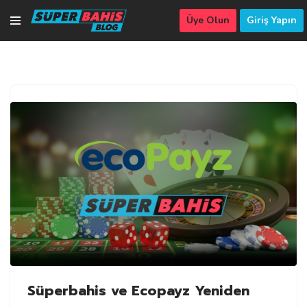
Üye Olun
Giriş Yapın
İçeriğe
geç
Süperbahis ve Ecopayz Yeniden