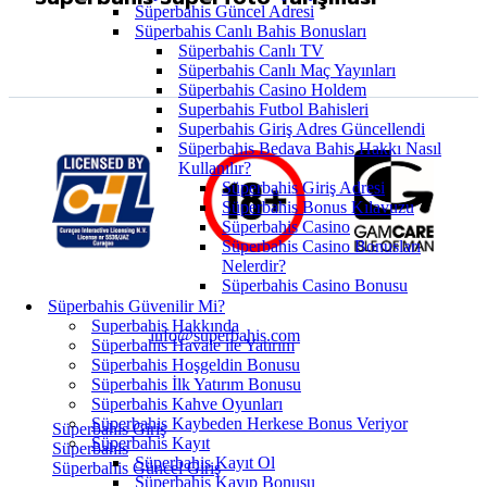
Süperbahis Güncel Adresi
Süperbahis Canlı Bahis Bonusları
Süperbahis Canlı TV
Süperbahis Canlı Maç Yayınları
Süperbahis Casino Holdem
Superbahis Futbol Bahisleri
Superbahis Giriş Adres Güncellendi
Süperbahis Bedava Bahis Hakkı Nasıl
Kullanılır?
Süperbahis Giriş Adresi
Süperbahis Bonus Kılavuzu
Süperbahis Casino
Süperbahis Casino Bonusları
Nelerdir?
Sitemizde yer alan tüm içerikler CSC Global koruması altında kayıtlı
Süperbahis Casino Bonusu
olup kopyalanamaz veya çoğaltılamaz.
Süperbahis Güvenilir Mi?
Superbahis Hakkında
Süperbahis Destek :
info@superbahis.com
Süperbahis Havale ile Yatırım
Süperbahis Hoşgeldin Bonusu
© 2025 Bluebell B.V. Zuikertuintjeweg Z/N, Zuikertuin Tower,
Süperbahis İlk Yatırım Bonusu
Unit 2B, Willemstad, Curacao. Tüm hakları saklıdır.
Süperbahis Kahve Oyunları
Süperbahis Kaybeden Herkese Bonus Veriyor
Süperbahis Giriş
Süperbahis Kayıt
Süperbahis
Süperbahis Kayıt Ol
Süperbahis Güncel Giriş
Süperbahis Kayıp Bonusu