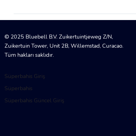
© 2025 Bluebell B.V. Zuikertuintjeweg Z/N,
Zuikertuin Tower, Unit 2B, Willemstad, Curacao.
Tüm hakları saklıdır.
Süperbahis Giriş
Süperbahis
Süperbahis Güncel Giriş