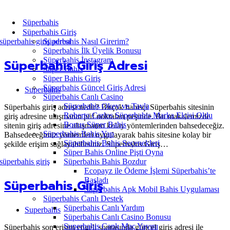
Süperbahis
Süperbahis Giriş
Süperbahis Nasıl Girerim?
Süperbahis İlk Üyelik Bonusu
Süperbahis İnstagram
Süperbahis Giriş Adresi
Süper Bahis
Süper Bahis Giriş
Süperbahis Güncel Giriş Adresi
Superbahis
Süperbahis Canlı Casino
Süperbahis Okey ve Tavla
Süperbahis giriş adresi nedir? Birçok bahisçi Süperbahis sitesinin
Roberto Carlos Süperbahis Marka Elçisi Oldu
giriş adresine ulaşmanın püf noktaları peşinde. Bu makalemizde
Bonus Süper Bahis
sitenin giriş adresine ulaşmanın kolay yöntemlerinden bahsedeceğiz.
Süperbahis Bahis Yap
Bahsedeceğimiz yöntemleri uygulayarak bahis sitesine kolay bir
Süperbahis Bahis Seçenekleri
Süperbahis
şekilde erişim sağlayabilirsiniz. Süperbahis Giriş…
Süper Bahis Online Pişti Oyna
Giriş
Süperbahis Bahis Bozdur
Adresi
Ecopayz ile Ödeme İşlemi Süperbahis’te
Başladı
Süperbahis Giriş
Süperbahis Apk Mobil Bahis Uygulaması
Süperbahis Canlı Destek
Süperbahis Canlı Yardım
Superbahis
Süperbahis Canlı Casino Bonusu
Superbahis Canlı Maç Yayını
Süperbahis son erişim engeli sonrasında güncel giriş adresi ile