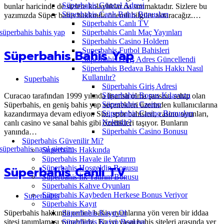
Süperbahis Güncel Adresi
bunlar haricinde de sizlere kolaylıklar da sunmaktadır. Sizlere bu
Süperbahis Canlı Bahis Bonusları
Superb
yazımızda Süper bahis hakkında önemli bilgiler aktaracağız.…
Süperbahis Canlı TV
Giriş
Süperbahis Canlı Maç Yayınları
Adres
Süperbahis Casino Holdem
Güncel
Superbahis Futbol Bahisleri
Süperbahis Bahis Yap
Superbahis Giriş Adres Güncellendi
Süperbahis Bedava Bahis Hakkı Nasıl
Kullanılır?
Superbahis
Süperbahis Giriş Adresi
Süperbahis Bonus Kılavuzu
Curacao tarafından 1999 yılında lisanslı olma şansına sahip olan
Süperbahis Casino
Süperbahis, en geniş bahis yap seçenekleri üzerinden kullanıcılarına
Süperbahis Casino Bonusları
kazandırmaya devam ediyor. Site, spor bahisleri, casino oyunları,
Nelerdir?
canlı casino ve sanal bahis gibi özellikleri taşıyor. Bunların
Süperbahis Casino Bonusu
Süperbahis
yanında…
Bahis
Süperbahis Güvenilir Mi?
Yap
Superbahis Hakkında
Süperbahis Havale ile Yatırım
Süperbahis Hoşgeldin Bonusu
Süperbahis Canlı TV
Süperbahis İlk Yatırım Bonusu
Süperbahis Kahve Oyunları
Süperbahis Kaybeden Herkese Bonus Veriyor
Superbahis
Süperbahis Kayıt
Süperbahis Kayıt Ol
Süperbahis hakkında online bahis oyunlarına yön veren bir iddaa
Süperbahis Kayıp Bonusu
sitesi tanımlaması yapabiliriz. En iyi yasal bahis siteleri arasında yer