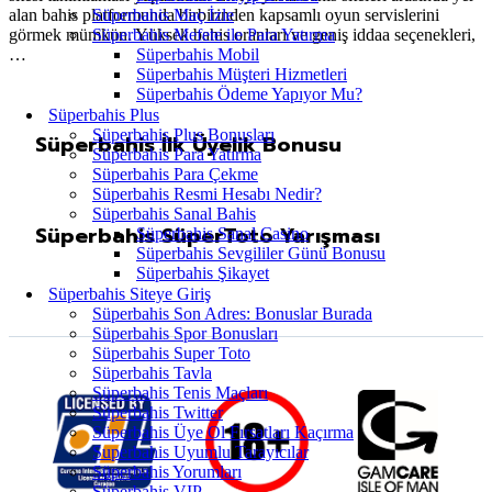
Süperbahis Maç İzle
alan bahis platformunda birbirinden kapsamlı oyun servislerini
Süperbahis Mefete ile Para Yatırma
görmek mümkün. Yüksek bahis oranları ve geniş iddaa seçenekleri,
Süperbahis
Süperbahis Mobil
…
Canlı
Süperbahis Müşteri Hizmetleri
TV
Süperbahis Ödeme Yapıyor Mu?
Süperbahis Plus
Süperbahis Plus Bonusları
Süperbahis İlk Üyelik Bonusu
Süperbahis Para Yatırma
Süperbahis Para Çekme
Süperbahis Resmi Hesabı Nedir?
Süperbahis Sanal Bahis
Süperbahis SüperToto Yarışması
Süperbahis Sanal Casino
Süperbahis Sevgililer Günü Bonusu
Süperbahis Şikayet
Süperbahis Siteye Giriş
Süperbahis Son Adres: Bonuslar Burada
Süperbahis Spor Bonusları
Süperbahis Super Toto
Süperbahis Tavla
Süperbahis Tenis Maçları
Süperbahis Twitter
Süperbahis Üye Ol Fırsatları Kaçırma
Superbahis Uyumlu Tarayıcılar
Süperbahis Yorumları
Süperbahis VIP