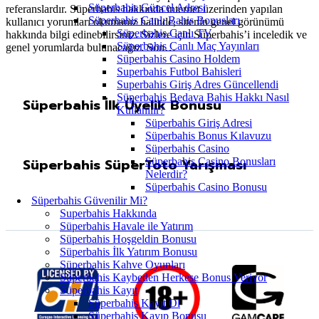
Süperbahis Güncel Adresi
referanslardır. Süperbahis hakkında internet üzerinden yapılan
Süperbahis Canlı Bahis Bonusları
kullanıcı yorumları okumanız halinde, sitenin genel görünümü
Süperbahis Canlı TV
hakkında bilgi edinebilirsiniz. Sizlere için Süperbahis’i inceledik ve
Süperbahis Canlı Maç Yayınları
Süperbahis
genel yorumlarda bulunacağız. Son…
Süperbahis Casino Holdem
Yorumları
Superbahis Futbol Bahisleri
Superbahis Giriş Adres Güncellendi
Süperbahis Bedava Bahis Hakkı Nasıl
Süperbahis İlk Üyelik Bonusu
Kullanılır?
Süperbahis Giriş Adresi
Süperbahis Bonus Kılavuzu
Süperbahis Casino
Süperbahis SüperToto Yarışması
Süperbahis Casino Bonusları
Nelerdir?
Süperbahis Casino Bonusu
Süperbahis Güvenilir Mi?
Superbahis Hakkında
Süperbahis Havale ile Yatırım
Süperbahis Hoşgeldin Bonusu
Süperbahis İlk Yatırım Bonusu
Süperbahis Kahve Oyunları
Süperbahis Kaybeden Herkese Bonus Veriyor
Süperbahis Kayıt
Süperbahis Kayıt Ol
Süperbahis Kayıp Bonusu