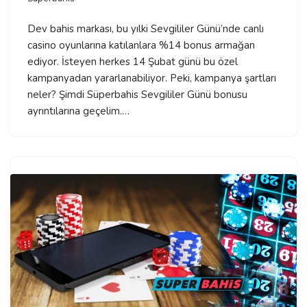
Dev bahis markası, bu yılki Sevgililer Günü’nde canlı
casino oyunlarına katılanlara %14 bonus armağan
ediyor. İsteyen herkes 14 Şubat günü bu özel
kampanyadan yararlanabiliyor. Peki, kampanya şartları
neler? Şimdi Süperbahis Sevgililer Günü bonusu
ayrıntılarına geçelim.…