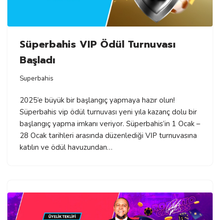
Süperbahis VIP Ödül Turnuvası
Başladı
Superbahis
2025’e büyük bir başlangıç yapmaya hazır olun!
Süperbahis vip ödül turnuvası yeni yıla kazanç dolu bir
başlangıç yapma imkanı veriyor. Süperbahis’in 1 Ocak –
28 Ocak tarihleri arasında düzenlediği VIP turnuvasına
katılın ve ödül havuzundan…