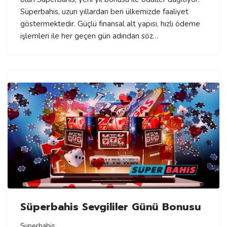
Süperbahis, uzun yıllardan beri ülkemizde faaliyet
göstermektedir. Güçlü finansal alt yapısı, hızlı ödeme
işlemleri ile her geçen gün adından söz…
Süperbahis Sevgililer Günü Bonusu
Superbahis