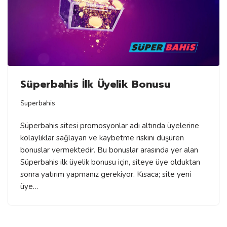
Süperbahis İlk Üyelik Bonusu
Superbahis
Süperbahis sitesi promosyonlar adı altında üyelerine
kolaylıklar sağlayan ve kaybetme riskini düşüren
bonuslar vermektedir. Bu bonuslar arasında yer alan
Süperbahis ilk üyelik bonusu için, siteye üye olduktan
sonra yatırım yapmanız gerekiyor. Kısaca; site yeni
üye…