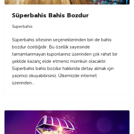
Süperbahis Bahis Bozdur
Superbahis
Süperbahis sitesinin seçeneklerinden biri de bahis
bozdur özelliğidir. Bu özellik sayesinde
tamamlanmayan kuponlarınız üzerinden çok rahat bir
şekilde kazanç elde etmeniz mümkün olacaktır.
Süperbahis bahis bozdur hakkında detay almak için
yazımızı okuyabilirsiniz. Ülkemizde internet
üzerinden…